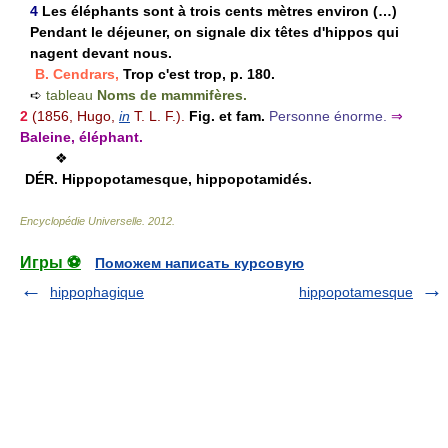
4
Les éléphants sont à trois cents mètres environ (…)
Pendant le déjeuner, on signale dix têtes d'hippos qui
nagent devant nous.
B. Cendrars,
Trop c'est trop, p. 180.
➪
tableau
Noms de mammifères.
2
(1856, Hugo,
in
T. L. F.).
Fig. et fam.
Personne énorme.
⇒
Baleine, éléphant.
❖
DÉR.
Hippopotamesque, hippopotamidés.
Encyclopédie Universelle
.
2012
.
Игры ⚽
Поможем написать курсовую
hippophagique
hippopotamesque