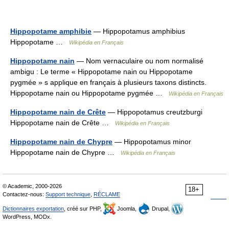
Hippopotame amphibie
— Hippopotamus amphibius
Hippopotame …
Wikipédia en Français
Hippopotame nain
— Nom vernaculaire ou nom normalisé
ambigu : Le terme « Hippopotame nain ou Hippopotame
pygmée » s applique en français à plusieurs taxons distincts.
Hippopotame nain ou Hippopotame pygmée …
Wikipédia en Français
Hippopotame nain de Crête
— Hippopotamus creutzburgi
Hippopotame nain de Crête …
Wikipédia en Français
Hippopotame nain de Chypre
— Hippopotamus minor
Hippopotame nain de Chypre …
Wikipédia en Français
© Academic, 2000-2026
18+
Contactez-nous:
Support technique
,
RÉCLAME
Dictionnaires exportation
, créé sur PHP,
Joomla,
Drupal,
WordPress, MODx.