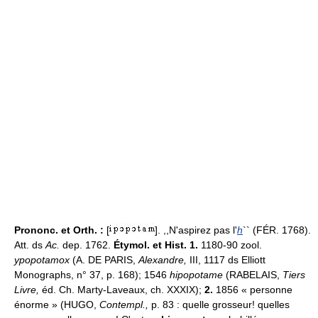
Prononc. et Orth. :
[
]. ,,N'aspirez pas l'
h
`` (FÉR. 1768).
Att. ds
Ac.
dep. 1762.
Étymol. et Hist. 1.
1180-90 zool.
ypopotamox
(A. DE PARIS,
Alexandre,
III, 1117 ds Elliott
Monographs, n° 37, p. 168); 1546
hipopotame
(RABELAIS,
Tiers
Livre,
éd. Ch. Marty-Laveaux, ch. XXXIX);
2.
1856 « personne
énorme » (HUGO,
Contempl.,
p. 83 : quelle grosseur! quelles