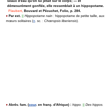
seaux d'eau qu'on lui jetait sur le corps; — et
démesurément gonflée, elle ressemblait à un hippopotame.
Flaubert,
Bouvard et Pécuchet, Folio, p. 284.
♦
Par ext.
||
Hippopotame nain :
hippopotame de petite taille, aux
mœurs solitaires (
n
. sc. :
Chœropsis liberiensis
).
♦
Abrév. fam.
(
cour
. en franç. d'Afrique) :
hippo.
||
Des hippos.