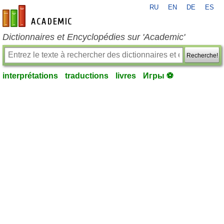
RU
EN
DE
ES
fr-academic.com
Dictionnaires et Encyclopédies sur 'Academic'
Recherche!
interprétations
traductions
livres
Игры ⚽