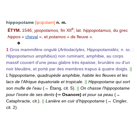
hippopotame
[ipɔpɔtam]
n. m.
e
ÉTYM.
1546;
ypopotamos,
fin XII
; lat.
hippopotamus,
du grec
hippos
«
cheval
», et
potamos
« de fleuve ».
❖
1
Gros mammifère ongulé (
Artiodactyles, Hippopotamidés;
n. sc. :
Hippopotamus amphibius
) non ruminant, amphibie, au corps
massif couvert d'une peau glabre très épaisse, brunâtre ou d'un
noir bleuâtre, et porté par des membres trapus à quatre doigts.
||
L'hippopotame, quadrupède amphibie, habite les fleuves et les
lacs de l'Afrique équatoriale et tropicale.
||
Hippopotame qui sort
son mufle de l'eau
(→ Étang, cit. 5).
||
On chasse l'hippopotame
pour l'ivoire de ses dents
(
⇒
Osanore)
et pour sa peau
(→
Cataphracte, cit.).
||
Lanière en cuir d'hippopotame
(→ Cingler,
cit. 2).