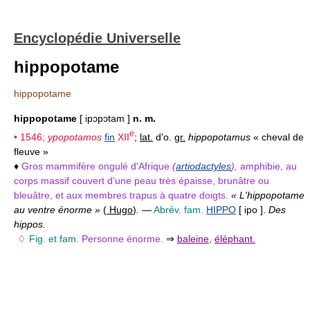
Encyclopédie Universelle
hippopotame
hippopotame
hippopotame
[ ipɔpɔtam ]
n. m.
e
• 1546;
ypopotamos
fin
XII
;
lat.
d'o.
gr.
hippopotamus
« cheval de
fleuve »
♦
Gros mammifère ongulé d'Afrique
(
artiodactyles
),
amphibie, au
corps massif couvert d'une peau très épaisse, brunâtre ou
bleuâtre, et aux membres trapus à quatre doigts.
« L'hippopotame
au ventre énorme »
(
Hugo
)
.
—
Abrév. fam.
HIPPO
[ ipo ].
Des
hippos.
♢
Fig. et fam.
Personne énorme.
⇒
baleine
,
éléphant.