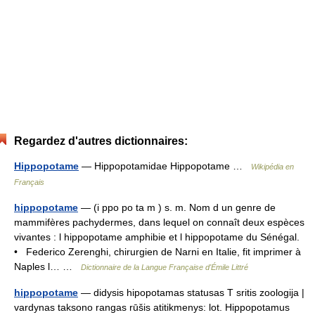
Regardez d'autres dictionnaires:
Hippopotame
— Hippopotamidae Hippopotame …
Wikipédia en
Français
hippopotame
— (i ppo po ta m ) s. m. Nom d un genre de
mammifères pachydermes, dans lequel on connaît deux espèces
vivantes : l hippopotame amphibie et l hippopotame du Sénégal.
• Federico Zerenghi, chirurgien de Narni en Italie, fit imprimer à
Naples l… …
Dictionnaire de la Langue Française d'Émile Littré
hippopotame
— didysis hipopotamas statusas T sritis zoologija |
vardynas taksono rangas rūšis atitikmenys: lot. Hippopotamus