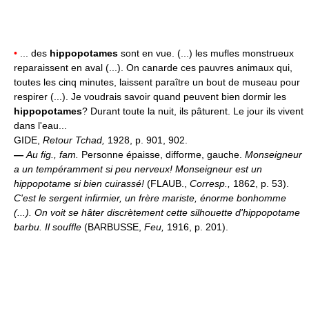
•
... des
hippopotames
sont en vue. (...) les mufles monstrueux
reparaissent en aval (...). On canarde ces pauvres animaux qui,
toutes les cinq minutes, laissent paraître un bout de museau pour
respirer (...). Je voudrais savoir quand peuvent bien dormir les
hippopotames
? Durant toute la nuit, ils pâturent. Le jour ils vivent
dans l'eau...
GIDE,
Retour Tchad,
1928, p. 901, 902.
—
Au fig., fam.
Personne épaisse, difforme, gauche.
Monseigneur
a un tempéramment si peu nerveux! Monseigneur est un
hippopotame si bien cuirassé!
(FLAUB.,
Corresp.,
1862, p. 53).
C'est le sergent infirmier, un frère mariste, énorme bonhomme
(...). On voit se hâter discrètement cette silhouette d'hippopotame
barbu. Il souffle
(BARBUSSE,
Feu,
1916, p. 201).