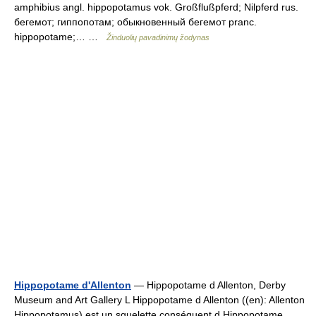
amphibius angl. hippopotamus vok. Großflußpferd; Nilpferd rus.
бегемот; гиппопотам; обыкновенный бегемот pranc.
hippopotame;… …
Žinduolių pavadinimų žodynas
Hippopotame d'Allenton
— Hippopotame d Allenton, Derby
Museum and Art Gallery L Hippopotame d Allenton ((en): Allenton
Hippopotamus) est un squelette conséquent d Hippopotame