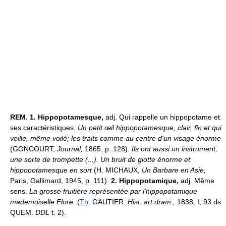
REM.
1.
Hippopotamesque,
adj. Qui rappelle un hippopotame et
ses caractéristiques.
Un petit œil hippopotamesque, clair, fin et qui
veille, même voilé; les traits comme au centre d'un visage énorme
(GONCOURT,
Journal,
1865, p. 128).
Ils ont aussi un instrument,
une sorte de trompette (...). Un bruit de glotte énorme et
hippopotamesque en sort
(H. MICHAUX,
Un Barbare en Asie,
Paris, Gallimard, 1945, p. 111).
2.
Hippopotamique,
adj. Même
sens.
La grosse fruitière représentée par l'hippopotamique
mademoiselle Flore.
(
Th
. GAUTIER,
Hist. art dram.,
1838, I, 93 ds
QUEM.
DDL
t. 2).